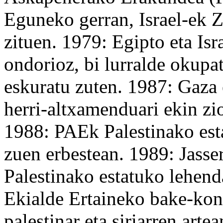
Eguneko gerran, Israel-ek Z
zituen. 1979: Egipto eta Is
ondorioz, bi lurralde okupa
eskuratu
zuten. 1987: Gaza e
herri-altxamenduari ekin zio
1988: PAEk Palestinako est
zuen erbestean. 1989: Jasse
Palestinako estatuko
lehend
Ekialde Ertaineko bake-
kon
palestinar eta siriarren ar