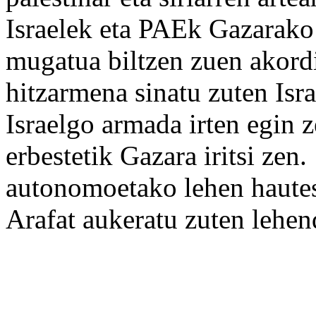
Israelek eta PAEk Gazarako
mugatua biltzen zuen akord
hitzarmena
sinatu
zuten Isr
Israelgo
armada
irten egin z
erbestetik Gazara iritsi zen
autonomoetako
lehen
hautes
Arafat
aukeratu
zuten lehen