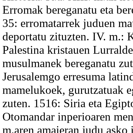
Erromak
bereganatu
eta
ber
35: erromatarrek juduen
ma
deportatu
zituzten. IV. m.:
Palestina
kristauen Lurrald
musulmanek bereganatu zut
Jerusalemgo
erresuma
latin
mamelukoek, gurutzatuak eg
zuten. 1516:
Siria
eta Egipto
Otomandar
inperioaren
men
m.aren amaieran judu asko i