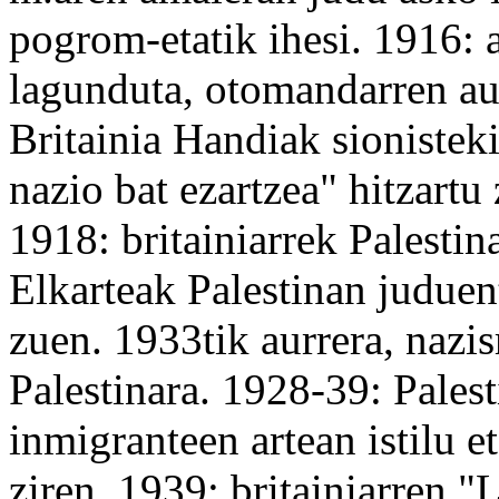
pogrom
-etatik ihesi. 1916: 
lagunduta, otomandarren
au
Britainia Handiak sionistek
nazio
bat ezartzea"
hitzartu
1918: britainiarrek Palesti
Elkarteak Palestinan juduen
zuen. 1933tik
aurrera
, nazi
Palestinara. 1928-39: Pales
inmigranteen artean
istilu
e
ziren. 1939: britainiarren "
L