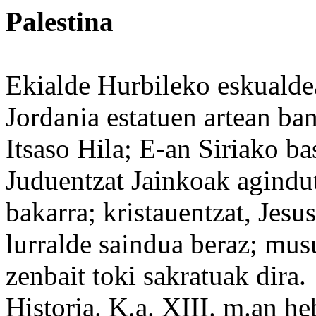
Palestina
Ekialde
Hurbileko
eskualde
Jordania
estatuen artean ba
Itsaso Hila; E-an
Siriako
ba
Juduentzat Jainkoak agindu
bakarra; kristauentzat, Jesu
lurralde saindua beraz; mu
zenbait
toki
sakratuak dira.
Historia. K.a. XIII. m.an h