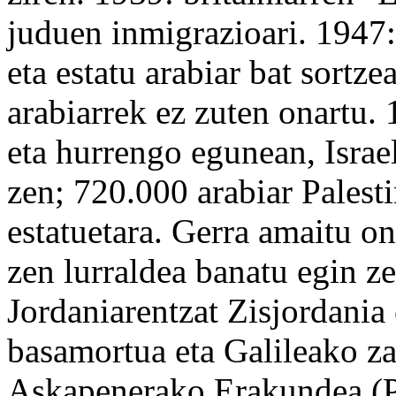
juduen inmigrazioari. 194
eta estatu arabiar bat sortz
arabiarrek ez zuten onartu.
eta
hurrengo
egunean, Israel
zen; 720.000 arabiar Palest
estatuetara. Gerra
amaitu
ond
zen lurraldea
banatu
egin ze
Jordaniarentzat Zisjordania 
basamortua eta Galileako
za
Askapenerako Erakundea (