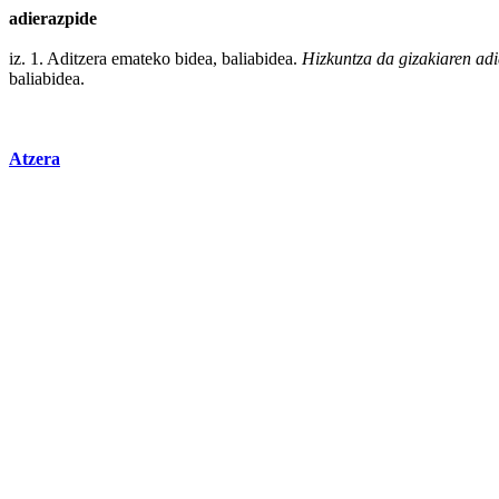
adierazpide
iz. 1. Aditzera emateko bidea, baliabidea.
Hizkuntza da gizakiaren
adi
baliabidea.
Atzera