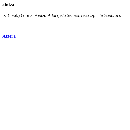
aintza
iz. (neol.)
Gloria
.
Aintza Aitari, eta Semeari eta
Izpiritu
Santuari
.
Atzera