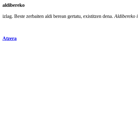
aldibereko
izlag.
Beste
zerbaiten
aldi
berean gertatu, existitzen
dena
.
Aldibereko i
Atzera