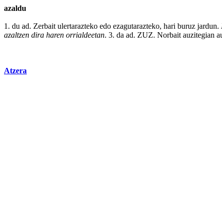
azaldu
1. du ad.
Zerbait
ulertarazteko
edo
ezagutarazteko,
hari
buruz
jardun.
azaltzen dira
haren
orrialdeetan
. 3. da ad. ZUZ.
Norbait
auzitegian
a
Atzera