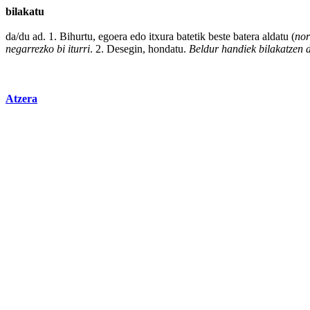
bilakatu
da/du ad. 1.
Bihurtu
,
egoera
edo
itxura
batetik
beste
batera
aldatu
(
nor
negarrezko bi iturri
. 2.
Desegin
,
hondatu
.
Beldur handiek bilakatzen 
Atzera