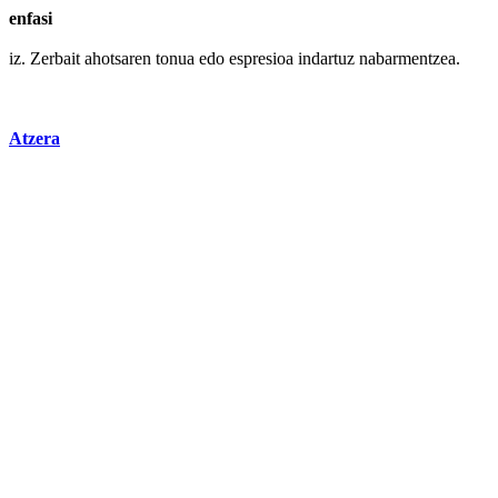
enfasi
iz.
Zerbait
ahotsaren tonua
edo
espresioa indartuz nabarmentzea.
Atzera