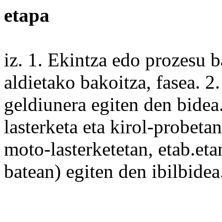
etapa
iz. 1.
Ekintza
edo
prozesu
b
aldietako bakoitza, fasea. 2
geldiunera egiten den bidea
lasterketa
eta
kirol
-probetan
moto-lasterketetan, etab.eta
batean) egiten den ibilbidea