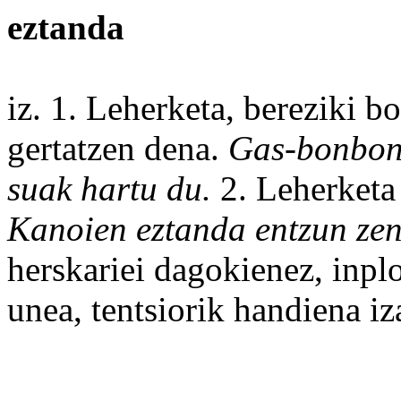
eztanda
iz. 1.
Leherketa
,
bereziki
bo
gertatzen
dena
.
Gas-bonbona
suak
hartu
du.
2. Leherketa
Kanoien
eztanda
entzun zen
herskariei dagokienez, inpl
unea, tentsiorik handiena i