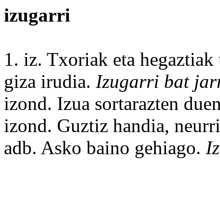
izugarri
1. iz. Txoriak eta hegaztiak
giza
irudia.
Izugarri bat
jar
izond. Izua sortarazten due
izond.
Guztiz
handia, neurr
adb.
Asko
baino
gehiago
.
I