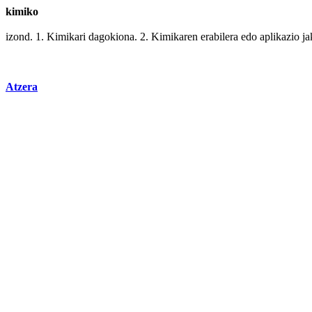
kimiko
izond. 1.
Kimikari
dagokiona. 2. Kimikaren
erabilera
edo
aplikazio
ja
Atzera