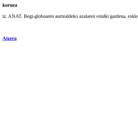
kornea
iz. ANAT.
Begi
-globoaren aurrealdeko azalaren
estalki
gardena, eskle
Atzera