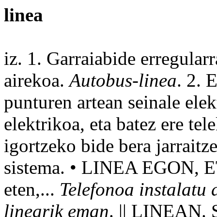
linea
iz. 1.
Garraiabide
erregularr
airekoa.
Autobus-linea
. 2.
punturen artean
seinale
elek
elektrikoa, eta batez
ere
tel
igortzeko bide bera jarraitz
sistema
. •
LINEA
EGON
, 
eten,...
Telefonoa
instalatu
d
linearik eman
. || LINEAN. 