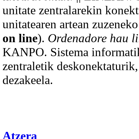
unitate
zentralarekin konekt
unitatearen artean
zuzeneko
on line
).
Ordenadore
hau
l
KANPO
. Sistema informati
zentraletik deskonektaturik
dezakeela.
Atzera