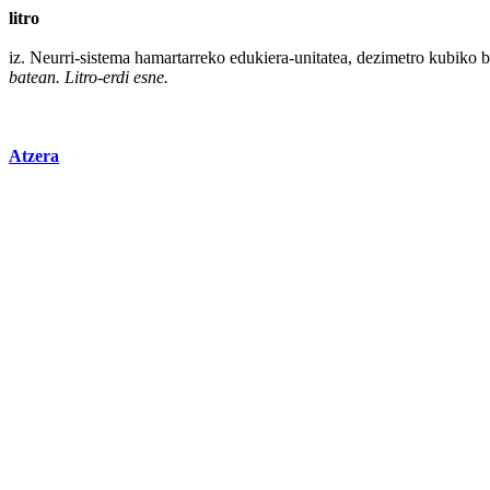
litro
iz. Neurri-
sistema
hamartarreko
edukiera
-unitatea, dezimetro
kubiko
b
batean.
Litro
-erdi esne.
Atzera