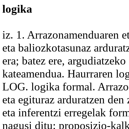
logika
iz. 1. Arrazonamenduaren e
eta baliozkotasunaz ardura
era; batez
ere
, argudiatzeko
kateamendua. Haurraren
lo
LOG
. logika
formal
.
Arraz
eta egituraz arduratzen den 
eta inferentzi erregelak fo
nagusi
ditu:
proposizio
-
kal