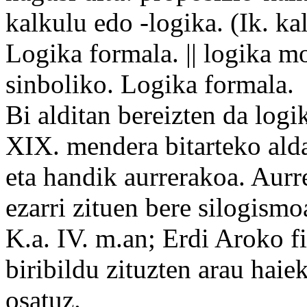
kalkulu edo -logika. (Ik. kal
Logika formala. || logika
mo
sinboliko
. Logika formala.
Bi alditan bereizten da logi
XIX. mendera
bitarteko
ald
eta handik aurrerakoa. Aurr
ezarri
zituen
bere
silogismoa
K.a. IV. m.an; Erdi Aroko
f
biribildu
zituzten arau haiek
osatuz.