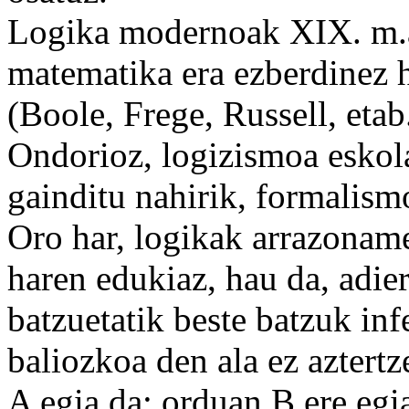
Logika modernoak XIX. m.an
matematika
era ezberdinez 
(Boole, Frege, Russell, eta
Ondorioz, logizismoa
eskol
gainditu
nahirik, formalismo
Oro
har
, logikak arrazonam
haren
edukiaz,
hau
da,
adie
batzuetatik
beste
batzuk
inf
baliozkoa den ala ez aztertz
A egia da; orduan B ere egi