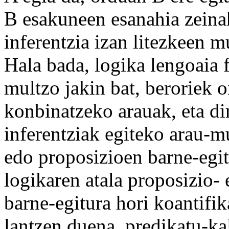
B esakuneen esanahia
zeina
inferentzia
izan litezkeen
m
Hala
bada
, logika
lengoaia
f
multzo
jakin bat,
beroriek
o
konbinatzeko arauak, eta
di
inferentziak
egiteko
arau-mu
edo proposizioen
barne
-
egi
logikaren atala proposizio-
barne-egitura hori
koantifik
lantzen duena, predikatu-ka