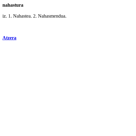
nahastura
iz. 1. Nahastea. 2. Nahasmendua.
Atzera