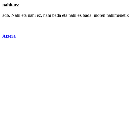
nahitaez
adb.
Nahi
eta nahi ez, nahi
bada
eta nahi ez bada; inoren nahimenetik 
Atzera