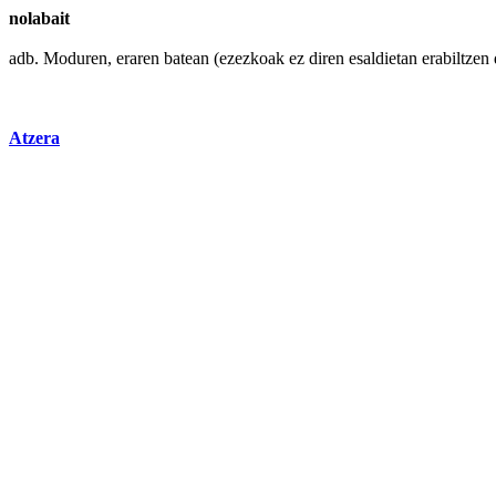
nolabait
adb. Moduren, eraren batean (ezezkoak ez diren esaldietan erabiltzen
Atzera