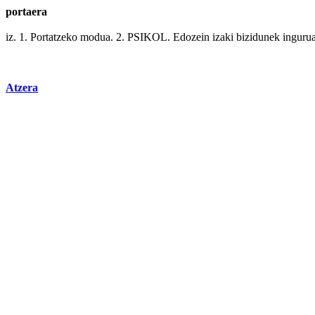
portaera
iz. 1. Portatzeko modua. 2. PSIKOL.
Edozein
izaki bizidunek inguru
Atzera