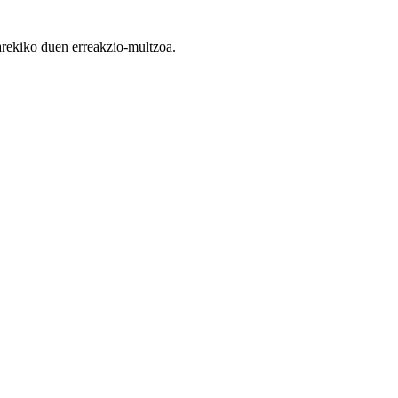
arekiko duen
erreakzio
-multzoa.