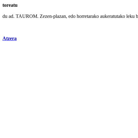
toreatu
du ad. TAUROM.
Zezen
-plazan,
edo
horretarako aukeratutako
leku
b
Atzera