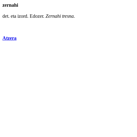
zernahi
det. eta izord.
Edozer
.
Zernahi tresna.
Atzera