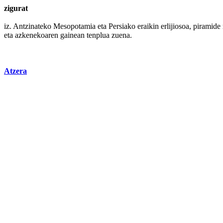
zigurat
iz. Antzinateko
Mesopotamia
eta Persiako
eraikin
erlijiosoa,
piramide
eta azkenekoaren gainean tenplua zuena.
Atzera