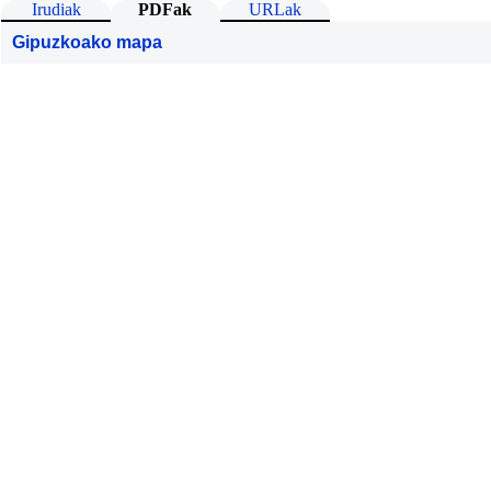
Irudiak
PDFak
URLak
Gipuzkoako mapa