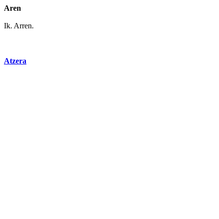
Aren
Ik.
Arren
.
Atzera