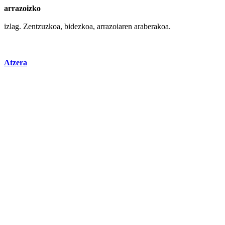
arrazoizko
izlag. Zentzuzkoa, bidezkoa, arrazoiaren araberakoa.
Atzera