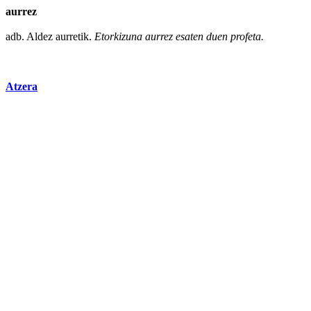
aurrez
adb.
Aldez
aurretik.
Etorkizuna
aurrez
esaten duen profeta.
Atzera