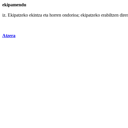
ekipamendu
iz. Ekipatzeko
ekintza
eta
horren
ondorioa; ekipatzeko erabiltzen dir
Atzera