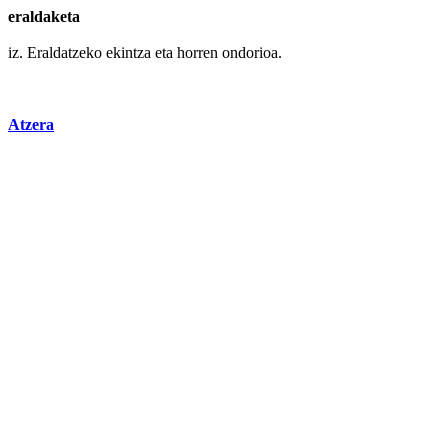
eraldaketa
iz. Eraldatzeko
ekintza
eta
horren
ondorioa.
Atzera