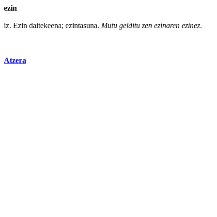
ezin
iz.
Ezin
daitekeena; ezintasuna.
Mutu gelditu zen ezinaren ezinez
.
Atzera