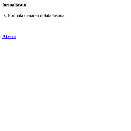
formaltasun
iz. Formala denaren nolakotasuna.
Atzera