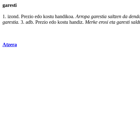
garesti
1. izond.
Prezio
edo
kostu
handikoa.
Arropa garestia saltzen da
dend
garestia.
3. adb. Prezio edo kostu handiz.
Merke
erosi
eta
garesti
sald
Atzera