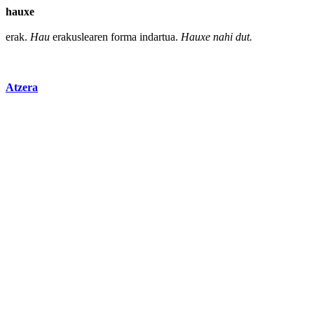
hauxe
erak.
Hau
erakuslearen
forma
indartua.
Hauxe
nahi
dut.
Atzera