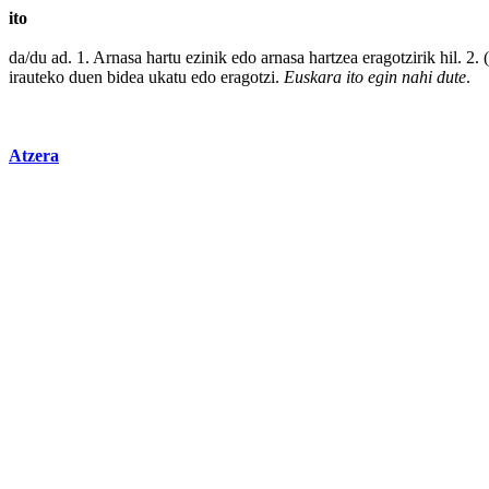
ito
da/du ad. 1.
Arnasa
hartu
ezinik
edo
arnasa hartzea eragotzirik hil. 2. 
irauteko duen bidea
ukatu
edo
eragotzi
.
Euskara
ito
egin
nahi
dute
.
Atzera