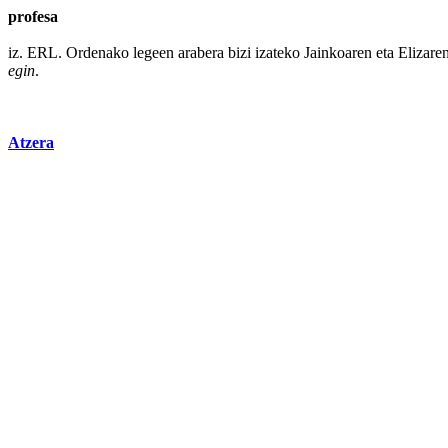
profesa
iz. ERL. Ordenako legeen
arabera
bizi
izateko Jainkoaren eta Elizare
egin
.
Atzera