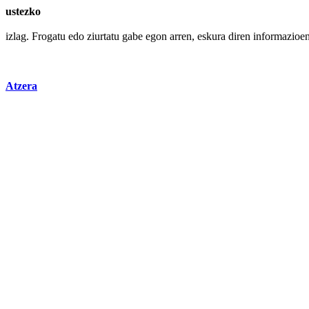
ustezko
izlag.
Frogatu
edo
ziurtatu gabe
egon
arren
, eskura diren informazioe
Atzera