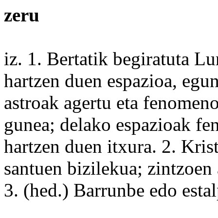
zeru
iz. 1.
Bertatik
begiratuta Lu
hartzen duen espazioa, egu
astroak agertu eta
fenomen
gunea;
delako
espazioak fe
hartzen duen
itxura
. 2. Kri
santuen bizilekua; zintzoen
3. (hed.)
Barrunbe
edo
esta