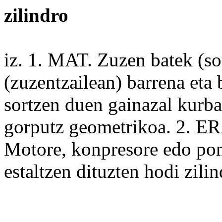
zilindro
iz. 1. MAT.
Zuzen
batek (so
(zuzentzailean)
barrena
eta 
sortzen duen
gainazal
kurba
gorputz
geometrikoa. 2. E
Motore,
konpresore
edo
po
estaltzen dituzten
hodi
zilin