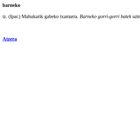
barneko
iz. (
Ipar
.) Mahukarik
gabeko
txamarra.
Barneko
gorri
-gorri batek uz
Atzera