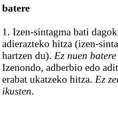
batere
1.
Izen
-
sintagma
bati
dagok
adierazteko hitza (izen-si
hartzen du).
Ez nuen
batere
Izenondo
,
adberbio
edo
adi
erabat
ukatzeko hitza.
Ez ze
ikusten
.