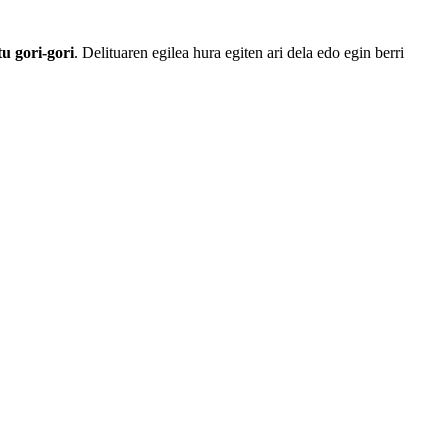
tu gori-gori
. Delituaren egilea
hura
egiten
ari
dela
edo
egin
berri