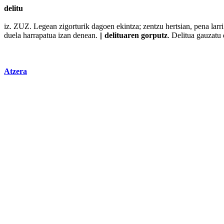
delitu
iz. ZUZ. Legean zigorturik dagoen
ekintza
;
zentzu
hertsian,
pena
larri
duela
harrapatua izan denean. ||
delituaren gorputz
. Delitua
gauzatu
Atzera