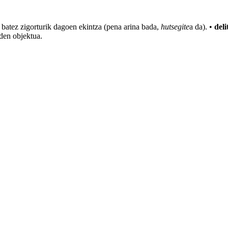
batez zigorturik dagoen ekintza (pena arina
bada
,
hutsegite
a da). •
deli
den objektua.