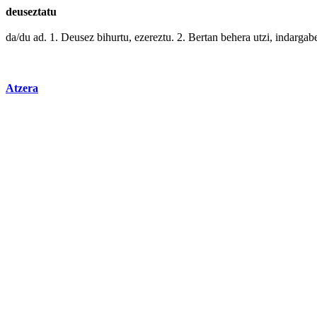
deuseztatu
da/du ad. 1.
Deusez
bihurtu
,
ezereztu
. 2.
Bertan
behera utzi,
indargab
Atzera