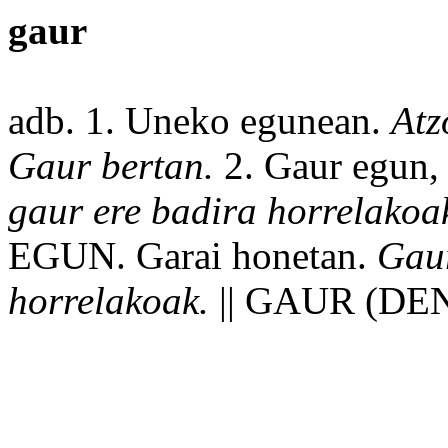
gaur
adb. 1. Uneko egunean.
Atz
Gaur bertan.
2. Gaur egun, 
gaur
ere
badira horrelakoa
EGUN. Garai honetan.
Gaur
horrelakoak.
|| GAUR (DEN