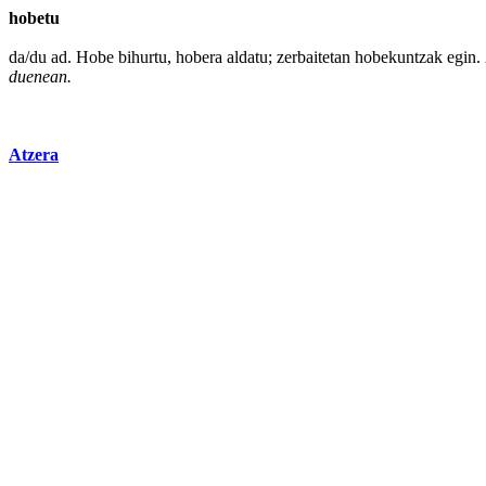
hobetu
da/du ad.
Hobe
bihurtu
, hobera aldatu; zerbaitetan hobekuntzak egin.
duenean.
Atzera