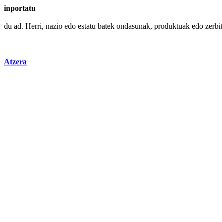
inportatu
du ad.
Herri
,
nazio
edo
estatu
batek ondasunak, produktuak edo zerbit
Atzera