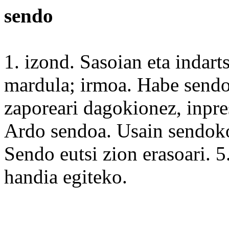
sendo
1. izond. Sasoian eta
indart
mardula; irmoa.
Habe
sendo
zaporeari dagokionez,
inpre
Ardo
sendoa
.
Usain
sendoko
Sendo
eutsi zion erasoari. 5
handia
egiteko
.