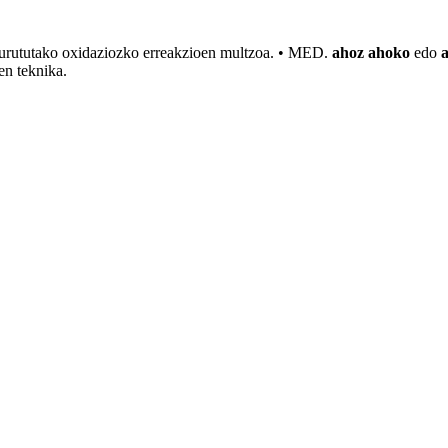
urututako oxidaziozko erreakzioen multzoa. • MED.
ahoz ahoko
edo
den
teknika
.