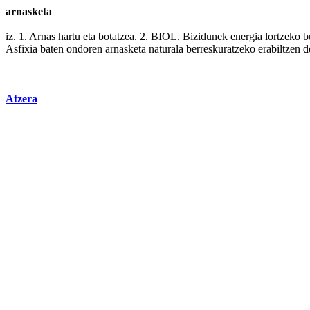
arnasketa
iz. 1. Arnas
hartu
eta botatzea. 2. BIOL. Bizidunek
energia
lortzeko b
Asfixia
baten ondoren arnasketa naturala berreskuratzeko erabiltzen 
Atzera