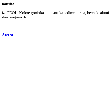
bauxita
iz. GEOL.
Kolore
gorrixka
duen
arroka
sedimentarioa,
bereziki
alumi
iturri
nagusia da.
Atzera