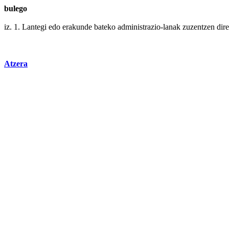
bulego
iz. 1.
Lantegi
edo
erakunde
bateko
administrazio
-lanak zuzentzen dire
Atzera