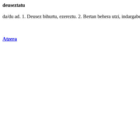
deuseztatu
da/du ad. 1.
Deusez
bihurtu
,
ezereztu
. 2.
Bertan
behera utzi,
indargab
Atzera