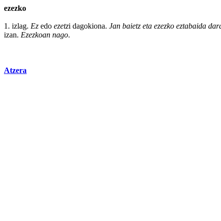
ezezko
1. izlag.
Ez
edo
ezetz
i dagokiona.
Jan
baietz
eta
ezezko
eztabaida
dara
izan.
Ezezkoan nago
.
Atzera