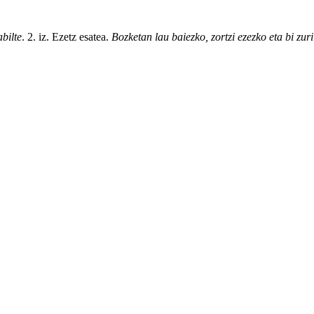
bilte
. 2. iz.
Ezetz
esatea.
Bozketan
lau
baiezko
,
zortzi
ezezko eta bi
zuri