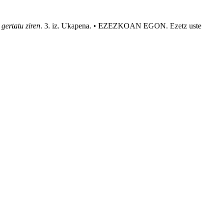
gertatu ziren
. 3. iz. Ukapena. • EZEZKOAN
EGON
. Ezetz
uste